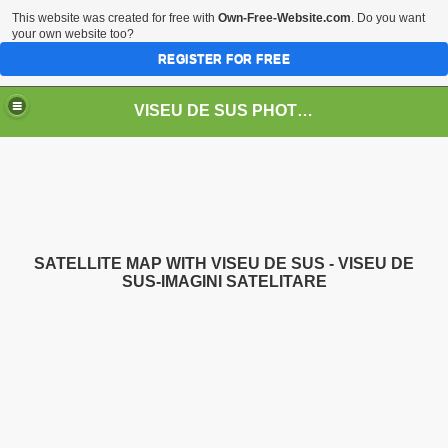
This website was created for free with
Own-Free-Website.com
. Do you want
your own website too?
REGISTER FOR FREE
VISEU DE SUS PHOTOS + STEAM TRAIN-Mocăniţa
 TRAIN/ MOCANIŢA/DAMPF
SATELLITE MAP WITH VISEU DE SUS - VISEU DE
SUS-IMAGINI SATELITARE
t