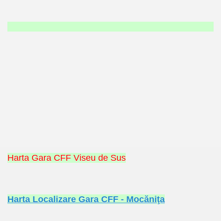
ARAMURES
Harta Gara CFF Viseu de Sus
N/CAZARE PE VALEA VASER
Harta Localizare Gara CFF - Mocăniţa