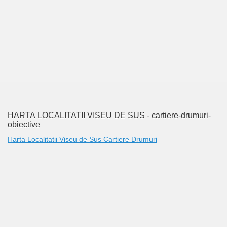
PHOTOS<<
NE
HARTA LOCALITATII VISEU DE SUS - cartiere-drumuri-
obiective
Harta Localitatii Viseu de Sus Cartiere Drumuri
MODATION
 mocanita - VISEU DE SUS MAP the way to the steam trai