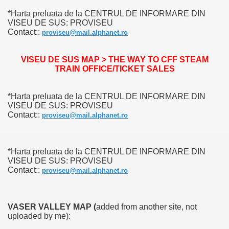
*Harta preluata de la CENTRUL DE INFORMARE DIN
VISEU DE SUS: PROVISEU
Contact::
proviseu@mail.alphanet.ro
VISEU DE SUS MAP > THE WAY TO CFF STEAM
TRAIN OFFICE/TICKET SALES
*Harta preluata de la CENTRUL DE INFORMARE DIN
VISEU DE SUS: PROVISEU
Contact::
proviseu@mail.alphanet.ro
*Harta preluata de la CENTRUL DE INFORMARE DIN
RTISE YOUR SITE
VISEU DE SUS: PROVISEU
Contact::
proviseu@mail.alphanet.ro
usic - BLOG DANA GRAD
VASER VALLEY MAP (
added from another site, not
uploaded by me):
ator, inginer din Viseu de Sus