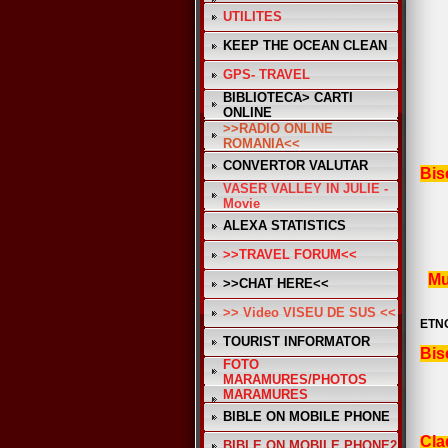
UTILITES
KEEP THE OCEAN CLEAN
GPS- TRAVEL
BIBLIOTECA> CARTI
ONLINE
>>RADIO ONLINE
ROMANIA<<
CONVERTOR VALUTAR
Bis
VASER VALLEY IN JULIE -
Movie
ALEXA STATISTICS
>>TRAVEL FORUM<<
Mu
>>CHAT HERE<<
>> Video VISEU DE SUS <<
ETN
TOURIST INFORMATOR
Bis
FOTO
MARAMURES/PHOTOS
MARAMURES
BIBLE ON MOBILE PHONE
Cla
BIBLE ON MOBILE PHONE2