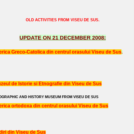
OLD ACTIVITIES FROM VISEU DE SUS.
UPDATE ON 21 DECEMBER 2008:
erica Greco-Catolica din centrul orasului Viseu de Sus
.
zeul de Istorie si Etnografie din Viseu de Sus
OGRAPHIC AND HISTORY MUSEUM FROM VISEU DE SUS
erica ortodoxa din centrul orasului Viseu de Sus
diri din Viseu de Sus