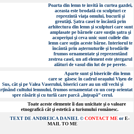
Poarta din lemn te invită în curtea gazdei,
*
aceasta este brodată cu sculpturi ce
reprezintă viaţa omului, bucurii şi
*
greutăţi. Şatra casei te încântă prin
arhitectura din lemn şi sculpturi care sunt
amplasate pe bârnele care susţin şatra şi
acoperişui şi ceva unic sunt cuilele din
lemn care
suţin aceste bârne. Interiorul te
încântă prin aşternuturile şi brodările
frumos o
rnamentate şi reprezentând
zestrea casei, un atl element este ştergarul
alături de vasul din lut de pe perete.
Aparte sunt şi bisericile din lemn
care se
găsesc în cadrul oraşului Vişeu de
Sus, cât şi pe Valea Vaserului, biserici care au un stil vechi şi
rţinând cultului lemnului, frumos ornamentat cu un corp orientat
spre răsărit şi cu turlă care parcă „înţeapă” cerul.
Toate aceste elemente îi dau unicitate şi o valoare
etnografică cât şi estetică a
turismului românesc.
TEXT DE ANDREICA DANIEL ©
CONTACT ME
or
E-
MAIL TO ME