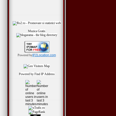
*
Muzica Gratis
Powered by
IP2Location.com
Powered by
Find IP Address