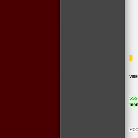
VIS
>>>W
mon
MOC