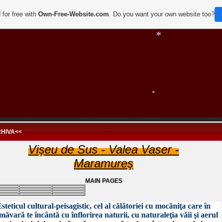
 for free with
Own-Free-Website.com
. Do you want your own website too?
*
*
HIVA<<
*
Vişeu de Sus - Valea Vaser -
Maramureş
MAIN PAGES
steticul cultural-peisagistic, cel al călătoriei cu mocăniţa care în
măvară te încântă cu înflorirea naturii, cu naturaleţia văii şi aerul