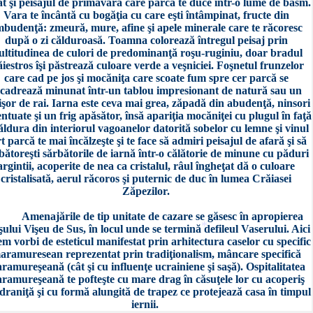
t şi peisajul de primăvară care parcă te duce într-o lume de basm.
Vara te încântă cu bogăţia cu care eşti întâmpinat, fructe din
budenţă: zmeură, mure, afine şi apele minerale care te răcoresc
după o zi călduroasă. Toamna colorează întregul peisaj prin
ltitudinea de culori de predominanţă roşu-ruginiu, doar bradul
iestros îşi păstrează culoare verde a veşniciei. Foşnetul frunzelor
care cad pe jos şi mocăniţa care scoate fum spre cer parcă se
ncadrează minunat într-un tablou impresionant de natură sau un
ţişor de rai. Iarna este ceva mai grea, zăpadă din abudenţă, ninsori
ntuate şi un frig apăsător, însă apariţia mocăniţei cu plugul în faţă
căldura din interiorul vagoanelor datorită sobelor cu lemne şi vinul
rt parcă te mai încălzeşte şi te face să admiri peisajul de afară şi să
bătoreşti sărbătorile de iarnă într-o călătorie de minune cu păduri
argintii, acoperite de nea ca cristalul, râul îngheţat dă o culoare
cristalisată, aerul răcoros şi puternic de duc în lumea Crăiasei
Zăpezilor.
Amenajările de tip unitate de cazare se găsesc în apropierea
şului Vişeu de Sus, în locul unde se termină defileul Vaserului. Aici
m vorbi de esteticul manifestat prin arhitectura caselor cu specific
aramuresean reprezentat prin tradiţionalism, mâncare specifică
ramureşeană (cât şi cu influenţe ucrainiene şi saşă). Ospitalitatea
ramureşeană te pofteşte cu mare drag în căsuţele lor cu acoperiş
draniţă şi cu formă alungită de trapez ce protejează casa în timpul
iernii.