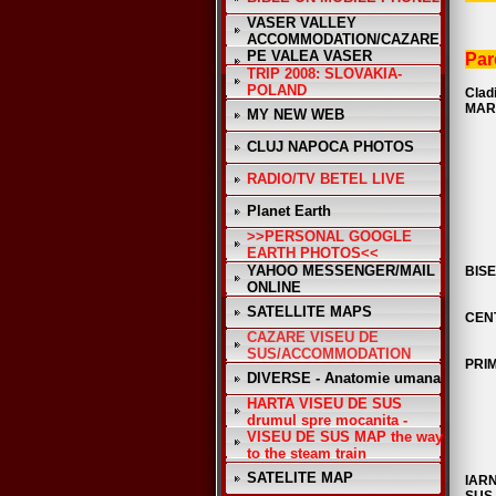
VASER VALLEY
ACCOMMODATION/CAZARE
PE VALEA VASER
Par
TRIP 2008: SLOVAKIA-
POLAND
Cla
MAR
MY NEW WEB
CLUJ NAPOCA PHOTOS
RADIO/TV BETEL LIVE
Planet Earth
>>PERSONAL GOOGLE
EARTH PHOTOS<<
YAHOO MESSENGER/MAIL
BIS
ONLINE
SATELLITE MAPS
CEN
CAZARE VISEU DE
SUS/ACCOMMODATION
PRIM
DIVERSE - Anatomie umana
HARTA VISEU DE SUS
drumul spre mocanita -
VISEU DE SUS MAP the way
to the steam train
SATELITE MAP
IAR