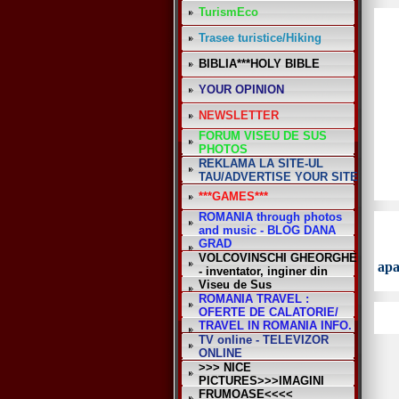
TurismEco
Trasee turistice/Hiking
BIBLIA***HOLY BIBLE
YOUR OPINION
NEWSLETTER
FORUM VISEU DE SUS
PHOTOS
REKLAMA LA SITE-UL
TAU/ADVERTISE YOUR SITE
***GAMES***
ROMANIA through photos
and music - BLOG DANA
GRAD
VOLCOVINSCHI GHEORGHE
apa
- inventator, inginer din
Viseu de Sus
ROMANIA TRAVEL :
OFERTE DE CALATORIE/
TRAVEL IN ROMANIA INFO.
TV online - TELEVIZOR
ONLINE
>>> NICE
PICTURES>>>IMAGINI
FRUMOASE<<<<