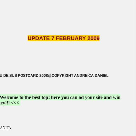
UPDATE 7 FEBRUARY 2009
EU DE SUS POSTCARD 2008@COPYRIGHT ANDREICA DANIEL
elcome to the best top! here you can ad your site and win
ey!!! <<<
ANITA