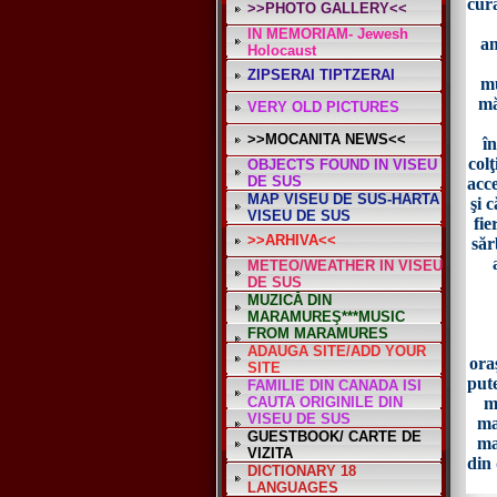
cura
>>PHOTO GALLERY<<
IN MEMORIAM- Jewesh
am
Holocaust
ZIPSERAI TIPTZERAI
mu
mă
VERY OLD PICTURES
*
>>MOCANITA NEWS<<
î
col
OBJECTS FOUND IN VISEU
DE SUS
acce
MAP VISEU DE SUS-HARTA
şi 
VISEU DE SUS
fie
>>ARHIVA<<
săr
METEO/WEATHER IN VISEU
DE SUS
MUZICĂ DIN
MARAMUREŞ***MUSIC
FROM MARAMURES
ADAUGA SITE/ADD YOUR
ora
SITE
pute
FAMILIE DIN CANADA ISI
CAUTA ORIGINILE DIN
m
VISEU DE SUS
ma
GUESTBOOK/ CARTE DE
ma
VIZITA
din 
DICTIONARY 18
LANGUAGES