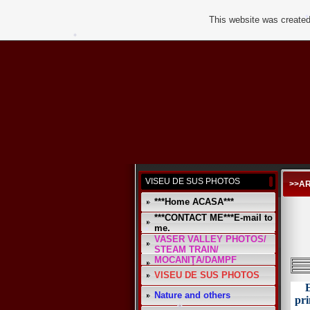
This website was created
*
*
VISEU DE SUS PHOTOS
>>AR
***Home ACASA***
***CONTACT ME***E-mail to
me.
VASER VALLEY PHOTOS/
STEAM TRAIN/
MOCANIŢA/DAMPF
VISEU DE SUS PHOTOS
*
E
Nature and others
pri