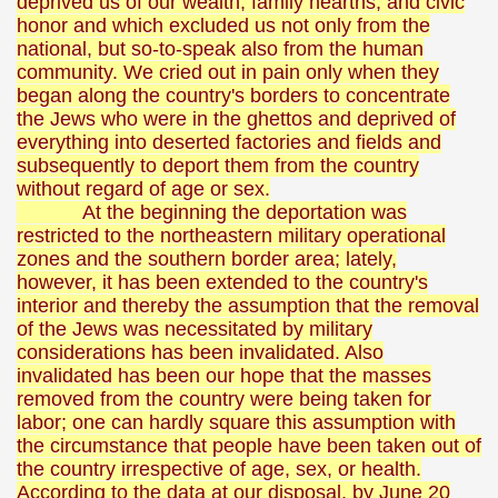
deprived us of our wealth, family hearths, and civic
honor and which excluded us not only from the
national, but so-to-speak also from the human
community. We cried out in pain only when they
began along the country's borders to concentrate
the Jews who were in the ghettos and deprived of
everything into deserted factories and fields and
subsequently to deport them from the country
PHOTOS<<
without regard of age or sex.
At the beginning the deportation was
NE
restricted to the northeastern military operational
zones and the southern border area; lately,
however, it has been extended to the country's
interior and thereby the assumption that the removal
MODATION
of the Jews was necessitated by military
considerations has been invalidated. Also
invalidated has been our hope that the masses
removed from the country were being taken for
 mocanita - VISEU DE SUS MAP the way to the steam trai
labor; one can hardly square this assumption with
the circumstance that people have been taken out of
the country irrespective of age, sex, or health.
According to the data at our disposal, by June 20