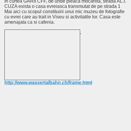
In curtea GARII CFF, de unde pleaca mocanita, strada AL.I.
CUZA exista o casa evreiasca transmutat de pe strada 1
Mai aici cu scopul constituirii unui mic muzeu de fotografie
cu evrei care au trait in Viseu si activitatile lor. Casa este
amenajata ca si cafenia.
http://www.wassertalbahn.ch/frame.html