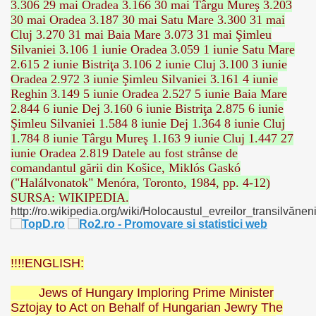
3.306 29 mai Oradea 3.166 30 mai Târgu Mureş 3.203
30 mai Oradea 3.187 30 mai Satu Mare 3.300 31 mai
CALATORIE/ TRAVEL IN ROMANIA INFO.
Cluj 3.270 31 mai Baia Mare 3.073 31 mai Şimleu
Silvaniei 3.106 1 iunie Oradea 3.059 1 iunie Satu Mare
2.615 2 iunie Bistriţa 3.106 2 iunie Cluj 3.100 3 iunie
Oradea 2.972 3 iunie Şimleu Silvaniei 3.161 4 iunie
 FRUMOASE<<<<
Reghin 3.149 5 iunie Oradea 2.527 5 iunie Baia Mare
2.844 6 iunie Dej 3.160 6 iunie Bistriţa 2.875 6 iunie
Şimleu Silvaniei 1.584 8 iunie Dej 1.364 8 iunie Cluj
1.784 8 iunie Târgu Mureş 1.163 9 iunie Cluj 1.447 27
iunie Oradea 2.819 Datele au fost strânse de
comandantul gării din Košice, Miklós Gaskó
("Halálvonatok" Menóra, Toronto, 1984, pp. 4-12)
SURSA: WIKIPEDIA.
http://ro.wikipedia.org/wiki/Holocaustul_evreilor_transilvănen
!!!!ENGLISH:
Jews of Hungary Imploring Prime Minister
Sztojay to Act on Behalf of Hungarian Jewry The