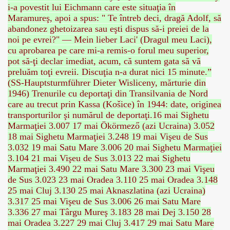
i-a povestit lui Eichmann care este situaţia în
Maramureş, apoi a spus: " Te întreb deci, dragă Adolf, să
abandonez ghetoizarea sau eşti dispus să-i preiei de la
noi pe evrei?" — Mein lieber Laci' (Dragul meu Laci),
cu aprobarea pe care mi-a remis-o forul meu superior,
pot să-ţi declar imediat, acum, că suntem gata să vă
preluăm toţi evreii. Discuţia n-a durat nici 15 minute.”
(SS-Hauptsturmführer Dieter Wisliceny, mărturie din
1946) Trenurile cu deportaţi din Transilvania de Nord
care au trecut prin Kassa (Košice) în 1944: date, originea
transporturilor şi numărul de deportaţi.16 mai Sighetu
Marmaţiei 3.007 17 mai Ökörmező (azi Ucraina) 3.052
18 mai Sighetu Marmaţiei 3.248 19 mai Vişeu de Sus
3.032 19 mai Satu Mare 3.006 20 mai Sighetu Marmaţiei
3.104 21 mai Vişeu de Sus 3.013 22 mai Sighetu
RTISE YOUR SITE
Marmaţiei 3.490 22 mai Satu Mare 3.300 23 mai Vişeu
de Sus 3.023 23 mai Oradea 3.110 25 mai Oradea 3.148
25 mai Cluj 3.130 25 mai Aknaszlatina (azi Ucraina)
3.317 25 mai Vişeu de Sus 3.006 26 mai Satu Mare
usic - BLOG DANA GRAD
3.336 27 mai Târgu Mureş 3.183 28 mai Dej 3.150 28
mai Oradea 3.227 29 mai Cluj 3.417 29 mai Satu Mare
ator, inginer din Viseu de Sus