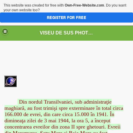
This website was created for free with
Own-Free-Website.com
. Do you want
your own website too?
REGISTER FOR FREE
VISEU DE SUS PHOTOS + STEAM TRAIN-Mocăniţa
 TRAIN/ MOCANIŢA/DAMPF
Din nordul Transilvaniei, sub administraţie
maghiară, au fost trimişi spre exterminare în total circa
166.000 de evrei, din care circa 15.000 în 1941. În
dimineaţa zilei de 3 mai 1944, la ora 5, a început
t
concentrarea evreilor din zona II spre ghetouri. Evreii