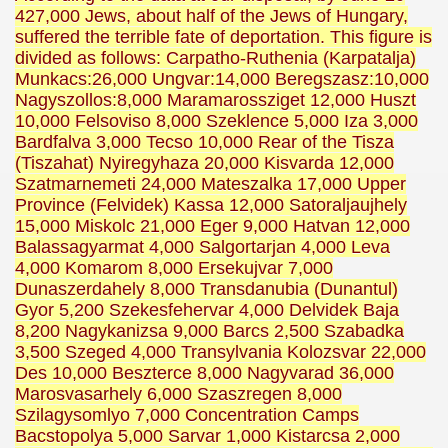
427,000 Jews, about half of the Jews of Hungary,
suffered the terrible fate of deportation. This figure is
divided as follows: Carpatho-Ruthenia (Karpatalja)
Munkacs:26,000 Ungvar:14,000 Beregszasz:10,000
Nagyszollos:8,000 Maramarossziget 12,000 Huszt
10,000 Felsoviso 8,000 Szeklence 5,000 Iza 3,000
Bardfalva 3,000 Tecso 10,000 Rear of the Tisza
(Tiszahat) Nyiregyhaza 20,000 Kisvarda 12,000
Szatmarnemeti 24,000 Mateszalka 17,000 Upper
Province (Felvidek) Kassa 12,000 Satoraljaujhely
15,000 Miskolc 21,000 Eger 9,000 Hatvan 12,000
Balassagyarmat 4,000 Salgortarjan 4,000 Leva
4,000 Komarom 8,000 Ersekujvar 7,000
Dunaszerdahely 8,000 Transdanubia (Dunantul)
Gyor 5,200 Szekesfehervar 4,000 Delvidek Baja
8,200 Nagykanizsa 9,000 Barcs 2,500 Szabadka
3,500 Szeged 4,000 Transylvania Kolozsvar 22,000
Des 10,000 Beszterce 8,000 Nagyvarad 36,000
Marosvasarhely 6,000 Szaszregen 8,000
Szilagysomlyo 7,000 Concentration Camps
Bacstopolya 5,000 Sarvar 1,000 Kistarcsa 2,000