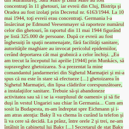
din Maramureş, Satu Mare şi Baia Mare au fost
concentraţi în 11 ghetouri, iar evreii din Cluj, Bistriţa şi
Oradea au fost izolaţi prin Decretul nr. 6163/1944. La 10
mai 1944, toţi evreii erau concentraţi. Germania l-a
însărcinat pe Edmund Veesenmayer să raporteze numărul
celor din ghetouri, în raportul din 11 mai 1944 figurând
pe listă 325.000 de persoane. După ce evreii au fost
SUS
înghesuiţi în spaţii neamenajate, fără facilităţi sanitare,
autorităţile maghiare au invocat pericolul epidemiilor,
U DE SUS
cerând deportarea cât mai grabnică a celor închişi. „Eu
am trecut la începutul lui aprilie [1944] prin Munkács, să
supraveghez ghetoizarea. S-a prezentat la mine
comandantul jandarmeriei din Sighetul Marmaţiei şi mi-a
SUS
spus că nu este în stare să efectueze [...] ghetoizarea în
Sighetul Marmaţiei, din lipsa clădirilor corespunzătoare,
SIC FROM MARAMURES
a instalaţiilor sanitare. Trebuie să-şi abandoneze
activitatea sau să i se ia «surplusul de oameni» şi să fie
duşi în vestul Ungariei sau chiar în Germania... Cum am
sosit la Budapesta, m-am îndreptat spre Eichmann şi i-
 ORIGINILE DIN VISEU DE SUS
am atras atenţia: Baky îl va chema în curând la telefon şi
îi va cere să decidă. La prânz, între orele 2 şi trei, ne-am
întâlnit în cabinetul lui Baky [...] Secretarul de stat Baky